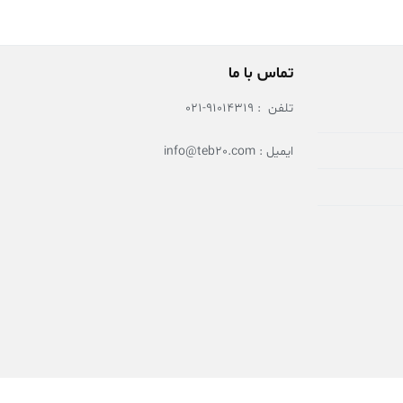
تماس با ما
تلفن : 91014319-021
ایمیل : info@teb20.com