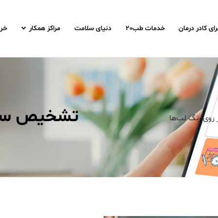
رای کادر درمان
خدمات طب20
دنیای سلامت
مراکز همکار
خری
تشخیص سلام
وی رنگ لب‌ها