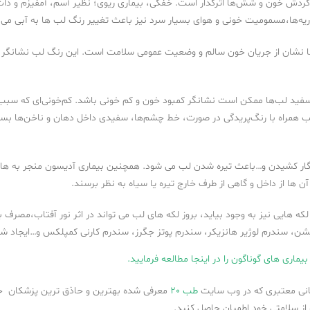
دش خون و شش‌ها اثرگذار است. خفگی، بیماری ریوی؛ نظیر آسم، آمفیزم و ذات‌ا
یه‌ها،مسمومیت خونی و هوای بسیار سرد نیز باعث تغییر رنگ لب ها به آبی می 
 نشان از جریان خون سالم و وضعیت عمومی سلامت است. این رنگ لب نشانگر
فید لب‌ها ممکن است نشانگر کمبود خون و کم خونی باشد. کم‌خونی‌ای که سبب
لب همراه با رنگ‌پریدگی در صورت، خط چشم‌ها، سفیدی داخل دهان و ناخن‌ها بسی
ار کشیدن و…باعث تیره شدن لب می شود. همچنین بیماری آدیسون منجر به های
 ها از داخل و گاهی از طرف خارج تیره یا سیاه به نظر برسند.
 هایی نیز به وجود بیاید، بروز لکه های لب می تواند در اثر نور آفتاب،مصرف ب
شن، سندرم لوژیر هانزیکر، سندرم پوتز جگرز، سندرم کارنی کمپلکس و…ایجاد شو
بیماری های گوناگون را در اینجا مطالعه فرمایید.
مانی معتبری که در وب سایت
طب 20
معرفی شده بهترین و حاذق ترین پزشکان
از سلامتی خود اطمیان حاصل کنید.