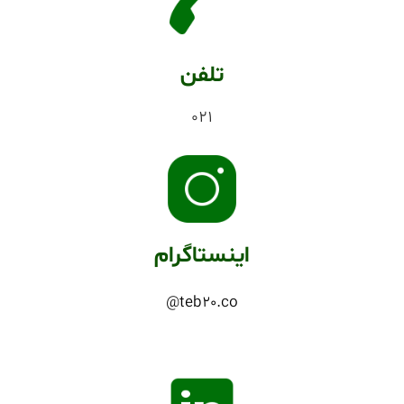
تلفن
021
اینستاگرام
teb20.co@