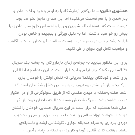
همشهری آنلاین
:
شما برگه‌ی آزمایشگاه را به او می‌دهید و لذت مادر و
پدر شدن را با هم قسمت می‌کنید؛ اما این همه‌ی ماجرا نخواهد بود.
درست است که نه‌ماه انتظار شیرین و زیبا و احساس دل‌چسب مادری را
پیش رو خواهید داشت، اما به دلیل ویژگی و پیچیده و خاص بودن
فرایند رشد جنین در رحم مادر و اهمیت سلامت فرزندتان، باید با آگاهی
و مراقبت کامل این دوران را طی کنید.
برای این منظور بیایید به چرخه‌ی زمان بارداری‌تان به چشم یک سریال
۴۰ قسمتی نگاه کنیم. آیا می‌دانید قرار است در این نه‌ماه چه اتفاقاتی
برای شما و کودکتان بیفتد؟ سریالی که نقش اولش را خودتان بازی
می‌کنید و بازیگر نقش روبه‌رویتان هم جنین داخل شکمتان است که
شما هفته‌به‌هفته با دیدن ‌عکسی که از طریق سونوگرافی از او در اختیار
دارید، شاهد رشد و بزرگ شدنش هستید؛ البته یادتان نرود بازیگر
اصلی شما هستید که قرار است در این سریال حسابی خودتان را نشان
دهید تا بتوانید نوزاد سالمی را به دنیا بیاورید. برای بررسی رویدادهای
دوره‌ی بارداری به سراغ صدیقه نجاری، کارشناس ارشد و باسابقه‌ی
مامایی رفتیم تا در قالبی گویا و کاربردی و البته بر پایه‌ی آخرین