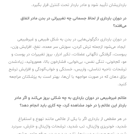
بارداریشان تأیید شود و مادر باردار تحت کنترل قرار بگیرد.
در دوران بارداری از لحاظ جسمانی چه تغییراتی در بدن مادر اتفاق
می‌افتد؟
در دوران بارداری دگرگونی‌هایی در بدن به شکل طبیعی و غیرطبیعی
ایجاد می‌شود ازجمله ترش کردن، سوزش سر معده، نفخ، افزایش وزن،
یبوست، گرفتگی ناگهانی عضلات، تکرر ادرار، بروز تغییرات در پوست و
مو، کم‌خونی، تنگی نفس، بی‌خوابی، فشارخون بالا، هموروئید، زیادشدن
ترشحات ناحیه تناسلی، واریس، خستگی و خواب‌آلودگی و افزایش ترشح
بزاق دهان که در صورت مواجهه با آن‌ها، بهتر است به پزشکتان مراجعه
کنید.
علائم غیرطبیعی در دوران بارداری به چه شکلی بروز می‌کند و اگر مادر
باردار این علائم را در خود مشاهده کرد، چه کاری باید انجام دهد؟
در هر مقطعی از بارداری اگر با یکی از علائمی مانند تهوع و استفراغ
شدید، خونریزی واژینال، تب شدید، ترشحات واژینال و خارش، سردرد
شدید، تورم صورت و دست‌ها، تاری دید و دیدن جرقه جلوی چشم،