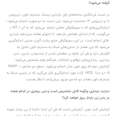
گرفته می‌شود؟
در تست غربالگریِ سه‌ماهه‌ی اول بارداری ریسک سندرم داون، تریزومی
۱۸ و تریزومی ۱۳ محاسبه می‌شود. این تست به دو صورت انجام می‌شود؛
اندازه‌گیری‌های که با سونوگرافی خاصی انجام می‌شود که به آن « NT »
می‌گویند، که از ابتدای هفته‌ی یازدهم تا انتهای هفته سیزدهم بارداری
قابل انجام است. در این سونوگرافی مایع پشت گردن جنین اندازه‌گیری
می‌شود که این مقدار در جنین‌های مبتلا به‌ سندرم داون تمایل به
افزایش دارد و ‌طی آن علاوه بر مطمئن شدن از زنده‌بودن جنین، سن
بارداری، بارداری‌های دوقلو و اختلالات هنگام تولد مشخص می‌شود.
آزمایش دوم که روی خون مادر انجام می‌شود، سطح دو ماده‌ی « PAPP-
A » و «بتا HCG آزاد» مورد اندازه‌گیری قرار می‌گیرد که در جنین مبتلا به
سندرم داون مقدار دو ماده‌ی مزبور بیش‌ازحد انتظار هست.
دیابتِ بارداری چگونه قابل تشخیص است و این بیماری در کدام هفته
در بدن زن باردار بروز خواهد کرد؟
آزمایش قند خون، آزمایشی است که طی آن ابتدا ناشتا از زن باردار نمونه
گرفته می‌شود، بعد از گذشت یک ساعت به فرد ۵۰ گرم گلوکز داده