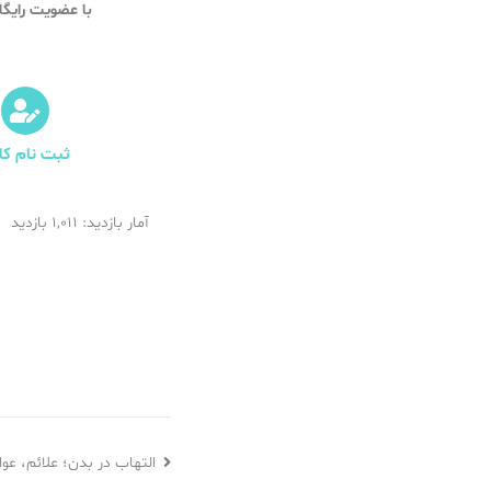
با عضویت رایگان و ورود به سامانه طب 20
ثبت نام کار
آمار بازدید: 1,011 بازدید
التهاب در بدن؛ علائم، عو