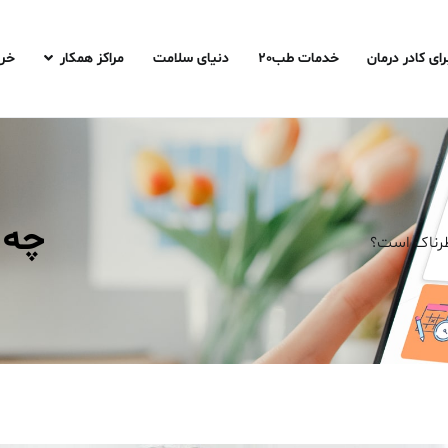
رای کادر درمان
خدمات طب20
دنیای سلامت
مراکز همکار
خری
چه 
طرناک است؟