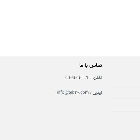
تماس با ما
تلفن : 91014319-021
ایمیل : info@teb20.com