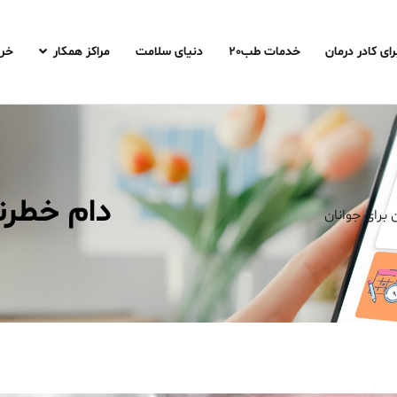
رای کادر درمان
خدمات طب20
دنیای سلامت
مراکز همکار
خری
دام خطرن
برای جوانان