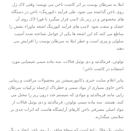
ابتلا به سرطان پوست بر اثر کاشت ناخن می نویسد؛ وقتی لاک ژل
روی ناخن گذاشته می شود، طی فرآیند «کیورینگ» ناخن در دستگاه
های مخصوص و در زیر یک لامپ قرار میگیرد تا فورا لاک روی آن
خشک و سفت شود. لامپ های فرآیند کیورینگ اشعه ماوراء بنفش را
ساطع می کنند که این اشعه ها یکی از عوامل شناخته شده آسیب
سلولی و پیری است و خطر ابتلا به سرطان پوست را افزایش می
دهند.
تولوئن، فرمالدئید و دی بوتیل فتالات، سه ماده سمی شیمیایی مورد
استفاده در کاشت ناخن!
بنابر اعلام سایت خبری دِکامورسیشن نیز محصولات مراقبت و زیبایی
ناخن حاوی بسیاری از مواد سمی و خطرناک ازجمله ترکیبات سرطان
زایی مانند فرمالدئید و موادی که سیستم غدد درون ریز را مختل می
کنند، هستند. سه ماده سمی تولوئن، فرمالدئید و دی بوتیل فتالات از
مواد اصلی مصرفی ناخن کارهای آرایشگاه هاست که اثرات جدی بر
سلامتی میگذارند.
تولوئن یک حلال رایج است که سطح صافی را روی ناخن ایجاد و رنگ