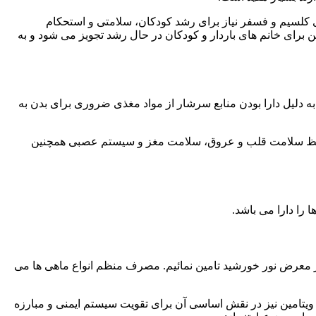
ی کلسیم و فسفر نیاز برای رشد کودکان، سلامتی و استحکام
یت های مغزی می باشد. البته از ویتامین های A و D که به صورت مولتی ویتامین برای خانم های باردار و کودکان در حال رشد تجویز می شود و به
ه دلیل دارا بودن منابع سرشار از مواد مغذی ضروری برای بدن به
ه راحتی و سریع هضم می شوند و در عین حال تامین کننده امگا ۳ مورد نیاز بدن برای حفظ سلامت قلب و عروق، سلامت مغز و سیستم عصبی همچنین
 را دارا می باشد.
تن در معرض نور خورشید تامین نمائیم. مصرف منظم انواع ماهی ها می
امین باشد. اهمیت تامین این ویتامین نیز در نقش اساسی آن برای تقویت سیستم ایمنی و مبارزه