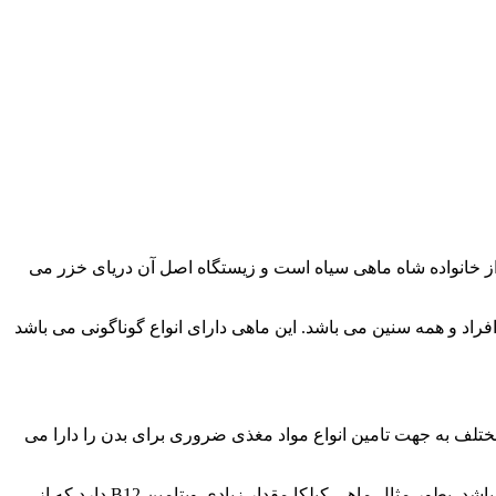
 از خانواده شاه ماهی سیاه است و زیستگاه اصل آن دریای خزر می
وتئین و اسیدهای چرب امگا۳، کیلکا یک وعده غذایی کامل برای همه افراد و همه سنین می باشد. این ماهی دارای انواع گوناگونی می باشد
مختلف به جهت تامین انواع مواد مغذی ضروری برای بدن را دارا می
اما مقادیر بسیار بالای امگا ۳ و ویتامین D در کیلکاها با ماهیان بزرگتر برابر کرده در برخی موارد دارای مواد مغذی بیشتری نسبت به آنها می باشد. بطور مثال ماهی کیلکا مقدار زیادی ویتامین B12 دارد که از