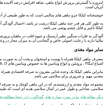
امروزه با گسترش پرورش انواع ماهی، شاهد افزایش درصد آلاینده های
آبزیان است.
خوشبختانه کیلکا جزو ماهی های سالمی است که به طور طبیعی از آب د
به طور کلی هر قدر جثه ماهی کیلکا درشت تر باشد، احتمال آلودگی آن 
کیلکا ناچیز و قابل چشم پوشی می باشد.
آلودگی به فلزات سنگین نظیر آرسنیک و جیوه اغلب در ماهیان پرورشی 
تیلاپیا دارند با رعایت اصولی خاص و گنجاندن آن به میزان مجاز در 
سایر مواد مغذی
مصرف ماهی کیلکا همراه با پوست و استخوان و پخت آن به صورت ماه
اشباع امگا۳ ، پروتئین و انواع ویتامین ها به خصوص ویتامین های A، B، D‌ و ویتامین های E و K.
بنابراین ماهی کیلکا یک وعده غذایی مقرون به صرفه اقتصادی همراه ب
معدنی مهم و ضروری برای سلامتی می باشد.
مجموعه مواد مغذی و ارزشمندی که در این ماهی کوچک و به صرفه اقتص
سلامتی، شادابی و طول عمر در کمال سلامتی هدیه ای است که طبیعت
دیگر مقاله های ما در مورد بیماری های گوناگون را در اینجا مطالعه فر