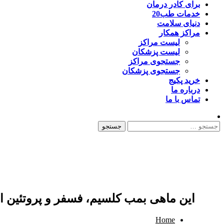
برای کادر درمان
خدمات طب20
دنیای سلامت
مراکز همکار
لیست مراکز
لیست پزشکان
جستجوی مراکز
جستجوی پزشکان
خرید پکیج
درباره ما
تماس با ما
جستجو
برای:
این ماهی بمب کلسیم، فسفر و پروتئین 
Home