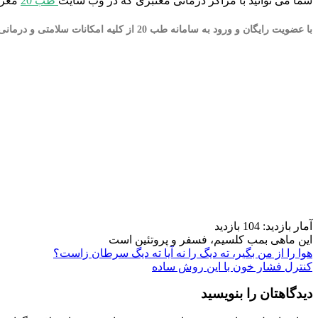
شما می توانید با مراکز درمانی معتبری که در وب سایت
طب 20
معرف
با عضویت رایگان و ورود به سامانه طب 20 از کلیه امکانات سلامتی و درمانی به صورت آنلاین بهره مند شوید.
آمار بازدید: 104 بازدید
این ماهی بمب کلسیم، فسفر و پروتئین است
راهبری
هوا را از من بگیر، ته‌ دیگ را نه آیا ته دیگ سرطان زاست؟
کنترل فشار خون با این روش ساده
نوشته
دیدگاهتان را بنویسید