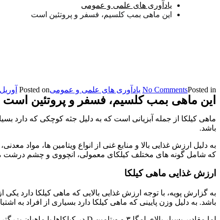
یادآوری های علمی و عمومی
این ماهی بمب کلسیم، فسفر و پروتئین است
on
Posted in
No Comments
یادآوری های علمی و عمومی
Posted on
آوریل 13, 024
این
این ماهی بمب کلسیم، فسفر و پروتئین است
ماهی
بمب
ماهی کیلکا از جمله آبزیانی است که به دلیل جثه کوچکی که دارد بسی
کلسیم،
باشد.
فسفر
و
پروتئین
که شامل گونه های مختلف کیلکای معمولی، انچووی و چشم درشت م
است
ارزش غذایی ماهی کیلکا
به گزارش پویه، با توجه ارزش غذایی بالایی که ماهی کیلکا دارد یکی
باشد. به دلیل وزن پایینی که ماهی کیلکا دارد بسیاری از افراد به اشتب