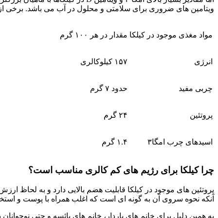
ویتامین های ضروری برای سلامتی و محلول در آب می باشد. برخی از ض
مواد مغذی موجود در کیلکا
مقدار در هر ۱۰۰ گرم
انرژی
۱۵۷ کیلوکالری
چربی مفید
حدود ۷ گرم
پروتئین
۲۴ گرم
اسیدهای چرب امگا۳
۱.۴ گرم
چرا کیلکا برای رژیم های کم کالری مناسب است؟
پروتئین های موجود در کیلکا قابلیت هضم بالایی دارد و به لحاظ ارزش
آنکه نحوه سروی آن به گونه ای است که اغلب همراه با پوست و استخو
به همین دلیل برای خانم های باردار، خانم های یائسه و حتی نوجوانان