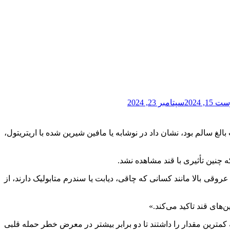
15, 2024
سپتامبر 23, 2024
ن کننده مصنوعی رایج اریتریتول ممکن است افزایش یابد. نقل از مدیسن نت، مطالعه جدید که شامل ۲۰ داوطلب بالغ سالم بود، نشان داد در نوشابه یا مافین شیرین شده با اریتریتول،
چنین تأثیری با قند مشاهده نشد.
قی بالا مانند کسانی که چاقی، دیابت یا سندرم متابولیک دارند، از
‌های قند تاکید می‌کند.»
یسه با افرادی که کمترین مقدار را داشتند تا دو برابر بیشتر در معرض خطر حمله قلبی