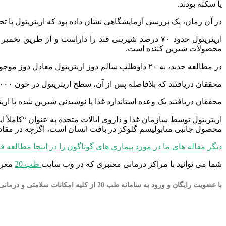
یا سکته بودند.
در آن زمان، یک بررسی آزمایشگاهی نشان داده بود که اریتریتول با تح
اریتریتول حدود ۷۰ درصد شیرینی قند را داراست و از
محصولات شیرین کننده است.
در مطالعه جدید، به ۲۰ داوطلب سالم دوز اریتریتول معادل دوز موجود در کلوچه یا قوطی نوشابه رژیمی داده شد.
محققان دریافتند که بلافاصله پس از آن، سطح اریتریتول در خون ۱۰۰۰ برابر شد و این با افزایش شدید تشکیل لخته خون در میان داوطلبان همراه بود.
محققان دریافتند یک وعده استاندارد غذا یا نوشیدنی شیرین شده با ا
اریتریتول توسط سازمان غذا و داروی ایالات متحده به عنوان “کاملاً
محصول جانبی متابولیسم گلوکز در بافت انسان است، اگرچه در مقادی
دیگر مقاله های ما در مورد بیماری های گوناگون را در اینجا مطالعه فر
شما می توانید با مراکز درمانی معتبری که در وب سایت
طب 20
معرف
با عضویت رایگان و ورود به سامانه طب 20 از کلیه امکانات سلامتی و درمانی به صورت آنلاین بهره مند شوید.