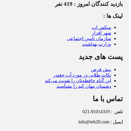
بازدید کنندگان امروز : 419 نفر
لینک ها :
میکس اپ
شهر افزار
سازمان تامین اجتماعی
وزارت بهداشت
پست های جدید
پیش فرض
نکات طلایی در مورد آب چغندر
این گیاه حافظه‌تان را تقویت می‌کند
دشمنان پنهان کبد را بشناسید
تماس با ما
تلفن : 91014319-021
ایمیل : info@teb20.com