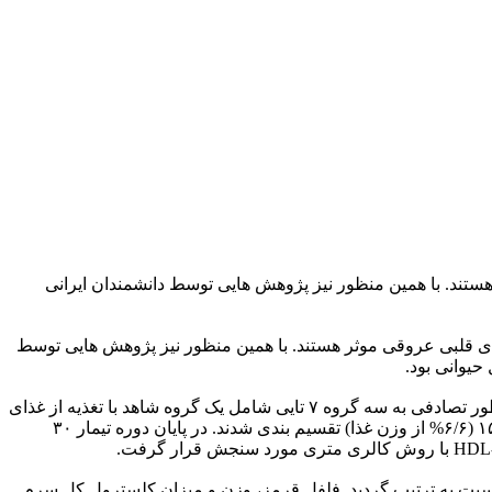
تند. با همین منظور نیز پژوهش هایی توسط دانشمندان ایرانی
ی قلبی عروقی موثر هستند. با همین منظور نیز پژوهش هایی توسط
یوانی بود.
در این پژوهش از طرح پس آزمون دو گروهی همراه با گروه شاهد استفاده شد. بیست و یک سر موش سوری نر نژاد NMRI وزن شده و به طور تصادفی به سه گروه ۷ تایی شامل یک گروه شاهد با تغذیه از غذای
فاقد فلفل و دو گروه تجربی به ترتیب دریافت کننده پودر فلفل قرمز و فلفل سیاه، هریک مخلوط شده با غذای معمولی موش با نسبت ۱ به ۱۵ (۶/۶% از وزن غذا) تقسیم بندی شدند. در پایان دوره تیمار ۳۰
 این ترتیب بودند که فلفل سیاه باعث کاهش معنی دار وزن، مقادیر سرمی کلسترول کل و LDL-c و افزایش نسبت به ترتیب گردید. فلفل قرمز، وزن و میزان کلسترول کل سرم